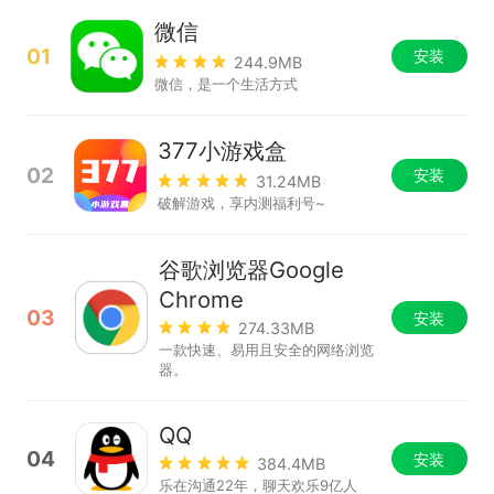
微信
01
安装
244.9MB
微信，是一个生活方式
377小游戏盒
02
安装
31.24MB
破解游戏，享内测福利号~
谷歌浏览器Google
Chrome
03
安装
274.33MB
一款快速、易用且安全的网络浏览
器。
QQ
04
安装
384.4MB
乐在沟通22年，聊天欢乐9亿人