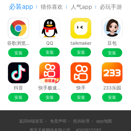
必装app
猜你喜欢
人气app
必玩手游
谷歌浏览器Google Chrome
QQ
talkmaker
豆包
安装
安装
安装
安装
抖音
快手极速版
快手
233乐园
安装
安装
安装
安装
返回M端首页
-
免责声明
-
投诉处理
-
app地图
重庆天极网络有限公司
4000615585