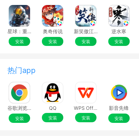
星球：重启
奥奇传说
新笑傲江湖
逆水寒
安装
安装
安装
安装
热门app
谷歌浏览器Google Chrome
QQ
WPS Office
影音先锋
安装
安装
安装
安装