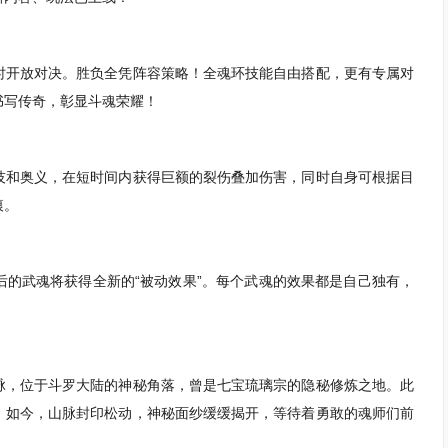
时开放对决。胜负全凭阵容策略！全魂环技能自由搭配，更有专属对
书写传奇，彰显斗魂荣耀！
技和奥义，在短时间内获得巨额的裂伤叠加伤害，同时自身可根据目
痕。
的武魂将获得全新的“被动效果”。每个武魂的效果都是自己独有，
脉，位于斗罗大陆的神秘角落，曾是七宝琉璃宗的隐秘修炼之地。此
。如今，山脉封印松动，神秘面纱缓缓揭开，等待着勇敢的魂师们前