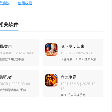
私协议
使用权限
相关软件
民突击
魂斗罗：归来
89.43MB
|
2025-10-08
1.92GB
|
2025-10-19
讯首款3D枪战手游
《魂斗罗：归来》经典IP热血回归，一起并肩打通关！
影忍者
六龙争霸
70GB
|
2025-09-04
1021.76MB
|
2025-10-
15
版火影忍者格斗手游
真3D千人国战手游