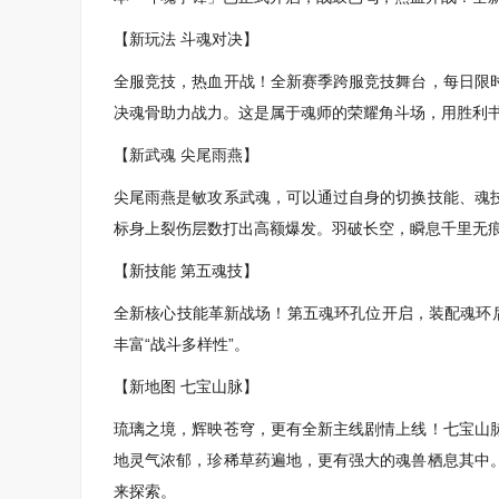
【新玩法 斗魂对决】
全服竞技，热血开战！全新赛季跨服竞技舞台，每日限
决魂骨助力战力。这是属于魂师的荣耀角斗场，用胜利
【新武魂 尖尾雨燕】
尖尾雨燕是敏攻系武魂，可以通过自身的切换技能、魂
标身上裂伤层数打出高额爆发。羽破长空，瞬息千里无
【新技能 第五魂技】
全新核心技能革新战场！第五魂环孔位开启，装配魂环后
丰富“战斗多样性”。
【新地图 七宝山脉】
琉璃之境，辉映苍穹，更有全新主线剧情上线！七宝山
地灵气浓郁，珍稀草药遍地，更有强大的魂兽栖息其中
来探索。