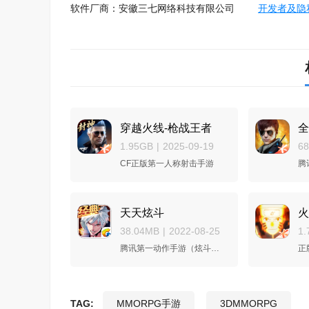
软件厂商：安徽三七网络科技有限公司
开发者及隐
穿越火线-枪战王者
全
1.95GB
|
2025-09-19
6
CF正版第一人称射击手游
腾
天天炫斗
火
38.04MB
|
2022-08-25
1.
腾讯第一动作手游（炫斗之王，经典重燃）
正
TAG:
MMORPG手游
3DMMORPG