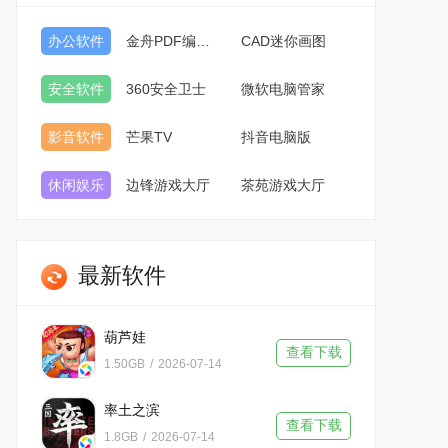
办公软件
金舟PDF编辑器
CAD迷你画图
安全软件
360安全卫士
微软电脑管家
影音软件
芒果TV
抖音电脑版
休闲娱乐
边锋游戏大厅
茶苑游戏大厅
最新软件
葫芦娃
查看下载
1.50GB
/
2026-07-14
率土之滨
查看下载
1.8GB
/
2026-07-14