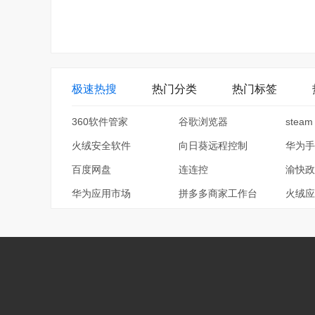
极速热搜
热门分类
热门标签
360软件管家
谷歌浏览器
steam
火绒安全软件
向日葵远程控制
华为手
百度网盘
连连控
渝快政
华为应用市场
拼多多商家工作台
火绒应