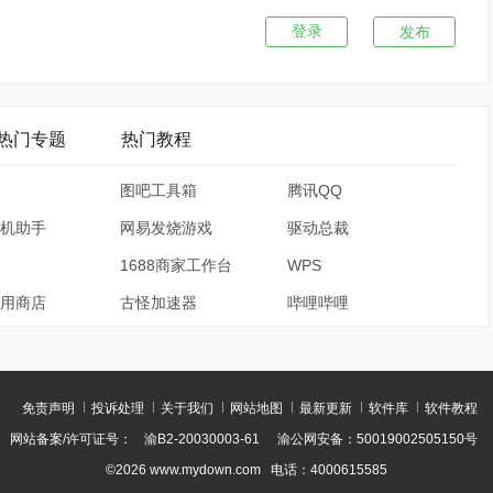
发布
热门专题
热门教程
图吧工具箱
腾讯QQ
机助手
网易发烧游戏
驱动总裁
1688商家工作台
WPS
用商店
古怪加速器
哔哩哔哩
免责声明
投诉处理
关于我们
网站地图
最新更新
软件库
软件教程
网站备案/许可证号：
渝B2-20030003-61
渝公网安备：50019002505150号
©2026 www.mydown.com 电话：4000615585