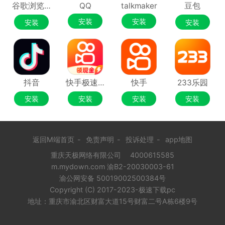
谷歌浏览器Google Chrome
QQ
talkmaker
豆包
安装
安装
安装
安装
抖音
快手极速版
快手
233乐园
安装
安装
安装
安装
返回M端首页
-
免责声明
-
投诉处理
-
app地图
重庆天极网络有限公司
4000615585
m.mydown.com 渝B2-20030003-61
渝公网安备 50019002500384号
Copyright (C) 2017-2023-极速下载pc
地址：重庆市渝北区财富大道15号财富二号A栋6楼9号