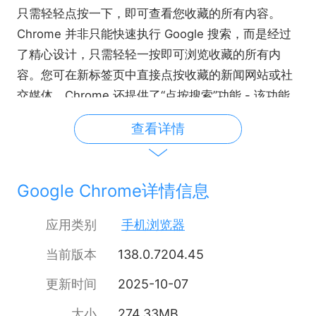
只需轻轻点按一下，即可查看您收藏的所有内容。
Chrome 并非只能快速执行 Google 搜索，而是经过
了精心设计，只需轻轻一按即可浏览收藏的所有内
容。您可在新标签页中直接点按收藏的新闻网站或社
交媒体。Chrome 还提供了“点按搜索”功能 - 该功能
在大多数网页上可用。您只需在当前浏览的网页中点
查看详情
按任意字词或短语，即可在不离开该网页的情况下发
起 Google 搜索。
使用 Google 安全浏览功能保护手机。Chrome 内置
Google Chrome详情信息
了 Google 安全浏览功能。当您尝试访问危险网站或
下载危险文件时，该功能会向您显示警告以保护手机
应用类别
手机浏览器
的安全。
当前版本
138.0.7204.45
快速下载并离线查看网页和视频。Chrome 有一个专
用的下载按钮，只需轻轻一按即可下载视频、图片以
更新时间
2025-10-07
及整个网页。Chrome 还设有下载内容区（就在
大小
274.33MB