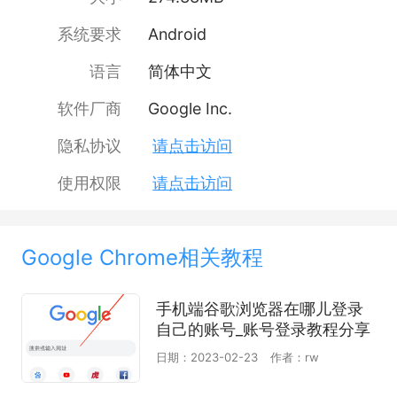
Chrome 内），您可以在那里访问下载过的所有内
容，即使离线也无妨。
系统要求
Android
Google 语音搜索。Chrome 是一款真正支持语音功
语言
简体中文
能的网络浏览器。您只需发出语音指令即可随时随地
软件厂商
Google Inc.
找到答案，无需动手输入文字。无论您身在何处，都
可随时使用语音更快速地浏览和查找所需信息。
隐私协议
请点击访问
内置谷歌翻译：快速翻译整个网页。Chrome 内置了
使用权限
请点击访问
谷歌翻译 - 只需轻轻一按，即可将整个网页翻译成您
的语言。
节省移动数据流量并加快网页加载速度。启用精简模
Google Chrome相关教程
式最多可节省 60% 的数据流量。Chrome 会压缩文
字、图片、视频和网站，同时又不会有损这些内容的
手机端谷歌浏览器在哪儿登录
质量。
自己的账号_账号登录教程分享
智能的个性化推荐。Chrome 可根据您的喜好为您提
日期：2023-02-23
作者：rw
供个性化服务。在新标签页上，您可以看到 Chrome
根据您的以往浏览记录为您挑选的报道。