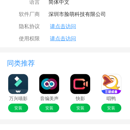
语言
简体中文
特的音效效果。 4. 影片特效多样：多种视频特效供用
软件厂商
深圳市脸萌科技有限公司
户选择，使视频更具动态感和视觉冲击力。无论是滤
镜、过渡效果还是动画特效，都能让视频更加生动有
隐私协议
请点击访问
趣。 5. 社交分享便捷：剪映与其他社交媒体平台实现
使用权限
请点击访问
了很好的整合，可以直接分享到抖音、快手、小红书
等平台。用户可以轻松将自己的作品展示给更多人
看。
同类推荐
常见问题：
1. 如何把复制的视频拖到下方
在剪映中，用户只需在素材库中选中视频，点击
“+”添加到轨道，或直接拖到时间线面板即可实现。
2. 如何调整背景音乐的大小
万兴喵影
音编美声
快影
唱鸭
在时间线上选中音乐，点击音频选项卡，拖动音
安装
安装
安装
安装
量滑块进行调整即可。
3. 导出视频过程中停止怎么办