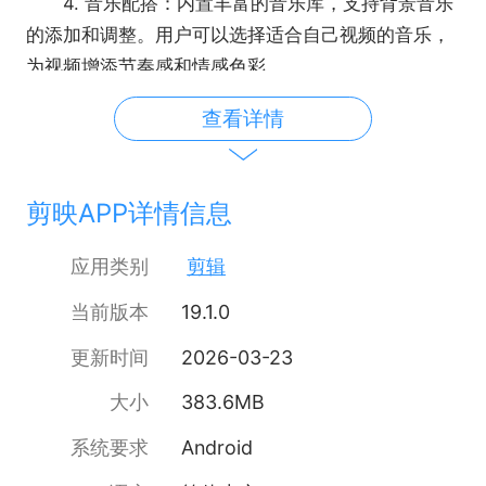
4. 音乐配搭：内置丰富的音乐库，支持背景音乐
的添加和调整。用户可以选择适合自己视频的音乐，
为视频增添节奏感和情感色彩。
5. 文字和贴纸：支持文字和贴纸的添加，为视频
查看详情
增加互动和趣味性。用户可以添加标题、说明或注
释，还可以选择丰富的贴纸元素进行装饰。
功能优势：
剪映APP详情信息
1. 操作方便：剪映的操作界面简洁明了，让初学
者也能轻松上手。同时，剪映还提供了详细的教程和
应用类别
剪辑
模板，帮助用户快速掌握软件功能。
当前版本
19.1.0
2. 专业版功能强大：剪映专业版提供了更多高级
功能，如视频颜色校正、更精细的音频调节等，满足
更新时间
2026-03-23
专业创作者的需求。无论是个人创作还是商业宣传，
大小
383.6MB
都能轻松应对。 3. 音效配乐丰富：不仅提供内置音效
和配乐，还支持用户上传自定义音频文件。用户可以
系统要求
Android
对音乐进行剪裁、混合、增强等操作，为视频打造独