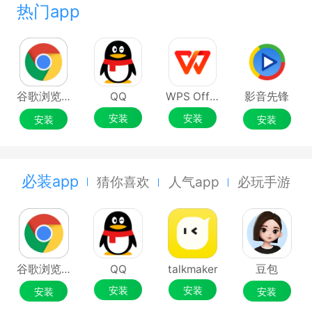
建议先保存草稿，然后关闭剪映再重新打开，从
热门app
草稿箱导出视频。如果问题依旧存在，可以联系客服
寻求帮助。 用户评价口碑： 剪映凭借其出色的性能
和优质的服务，赢得了广大用户的好评。用户普遍认
为剪映操作方便、功能强大，特别是对于短视频创作
谷歌浏览器Google Chrome
QQ
WPS Office
影音先锋
者来说，剪映提供了一个非常便捷的创作平台。许多
安装
安装
安装
安装
用户表示，通过剪映教程的学习，他们能够快速掌握
软件功能，创作出高质量的短视频作品。同时，用户
也希望剪映能够持续优化升级，提供更多实用功能和
必装app
猜你喜欢
人气app
必玩手游
更好的用户体验。
剪映教程：
为了帮助用户更好地掌握剪映的功能和技巧，剪
映官方提供了丰富的教程资源。用户可以在剪映APP
内直接查看教程视频或文章，也可以通过官方网站、
谷歌浏览器Google Chrome
QQ
talkmaker
豆包
社交媒体等渠道获取更多教程内容。这些教程涵盖了
安装
安装
安装
安装
从基础操作到高级技巧的各个方面，无论是新手还是