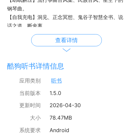
【助眠解压】流行筝曲古风集、民族古风、星空下的
钢琴曲。
【自我充电】洞见、正念冥想、鬼谷子智慧全书、说
话之道、断舍离。
【娱乐搞笑】DJ歌曲推荐、吐槽大会、欢乐集结号 搞
查看详情
笑段子、曹晨脱口秀。
— 联系和反馈 —
如有任何疑问和建议，请联系我们
酷狗听书详情信息
应用类别
听书
当前版本
1.5.0
更新时间
2026-04-30
大小
78.47MB
系统要求
Android