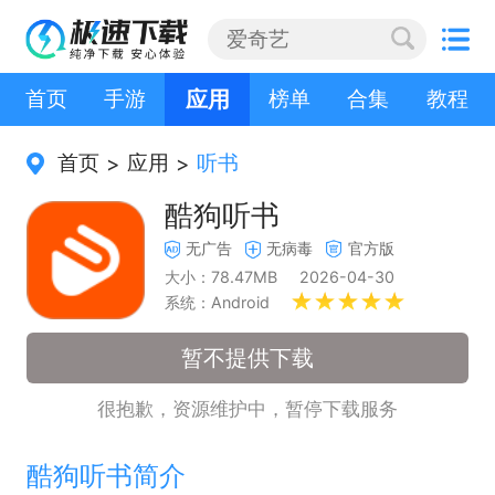
首页
手游
应用
榜单
合集
教程
首页
应用
听书
>
>
酷狗听书
无广告
无病毒
官方版
大小：78.47MB
2026-04-30
系统：Android
暂不提供下载
很抱歉，资源维护中，暂停下载服务
酷狗听书简介