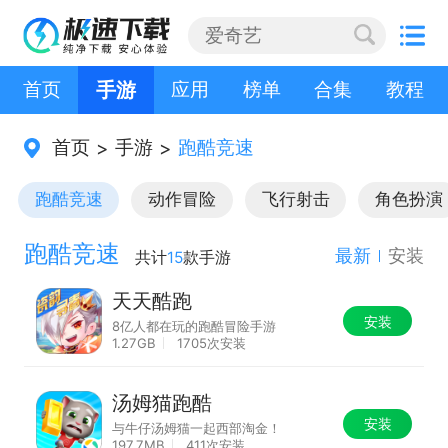
首页
手游
应用
榜单
合集
教程
首页
手游
跑酷竞速
>
>
跑酷竞速
动作冒险
飞行射击
角色扮演
跑酷竞速
最新
安装
共计
15
款手游
天天酷跑
安装
8亿人都在玩的跑酷冒险手游
1.27GB
1705次安装
汤姆猫跑酷
安装
与牛仔汤姆猫一起西部淘金！
197.7MB
411次安装