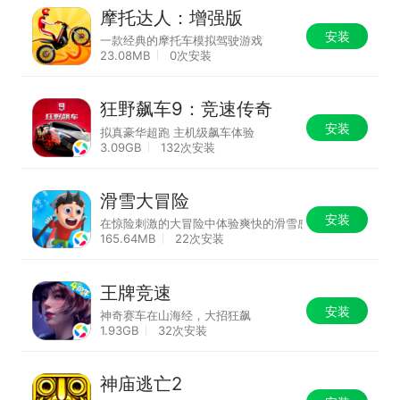
摩托达人：增强版
安装
一款经典的摩托车模拟驾驶游戏
23.08MB
0次安装
狂野飙车9：竞速传奇
安装
拟真豪华超跑 主机级飙车体验
3.09GB
132次安装
滑雪大冒险
安装
在惊险刺激的大冒险中体验爽快的滑雪感受吧!
165.64MB
22次安装
王牌竞速
安装
神奇赛车在山海经，大招狂飙
1.93GB
32次安装
神庙逃亡2