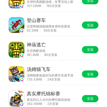
安装
全球经典跑酷游戏，冬季活动上新
157.33MB
182次安装
登山赛车
安装
仅需两键就能驰骋各类特色赛道
92.2MB
59次安装
神庙逃亡
安装
生存跑酷游戏
181.3MB
85次安装
汤姆猫飞车
安装
汤姆猫家族超好玩的赛车竞速手游
735.53MB
24次安装
真实摩托锦标赛
安装
真实到让人尖叫的摩托模拟游戏
262.05MB
2次安装