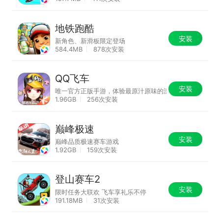
地铁跑酷
安装
新角色、新滑板限定登场
584.4MB
878次安装
QQ飞车
安装
唯一官方正版手游，体验最原汁原味的漂移！
1.96GB
256次安装
巅峰极速
安装
巅峰品质极速赛车游戏
1.92GB
159次安装
登山赛车2
安装
限时任务大联欢 飞车享礼乐不停
191.18MB
31次安装