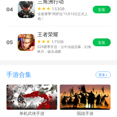
三角洲行动
04
1.53GB
安装
全新赛季“阿萨拉”11月13日正式上
线！
王者荣耀
05
1.71GB
安装
S29赛季开启：云中决战启幕，幻海
映月，破念成蝶
手游合集
更多+
单机武侠手游
国战手游